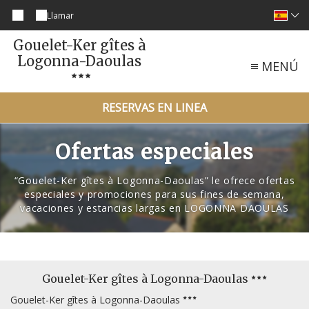
Llamar
Gouelet-Ker gîtes à
Logonna-Daoulas
MENÚ
RESERVAS EN LINEA
Ofertas especiales
“Gouelet-Ker gîtes à Logonna-Daoulas” le ofrece ofertas
especiales y promociones para sus fines de semana,
vacaciones y estancias largas en LOGONNA DAOULAS
Gouelet-Ker gîtes à Logonna-Daoulas
Gouelet-Ker gîtes à Logonna-Daoulas