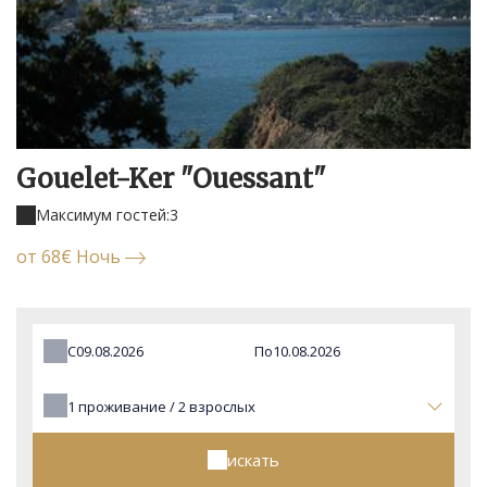
Gouelet-Ker "Ouessant"
Максимум гостей:3
oт 68€ Ночь
С
По
1
проживание /
2
взрослых
искать