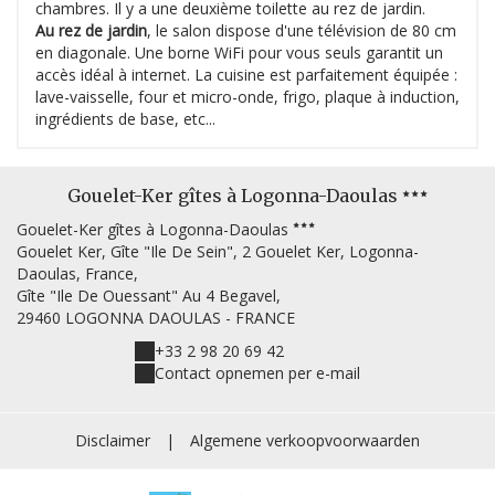
chambres. Il y a une deuxième toilette au rez de jardin.
Au rez de jardin
, le salon dispose d'une télévision de 80 cm
en diagonale. Une borne WiFi pour vous seuls garantit un
accès idéal à internet. La cuisine est parfaitement équipée :
lave-vaisselle, four et micro-onde, frigo, plaque à induction,
ingrédients de base, etc...
Gouelet-Ker gîtes à Logonna-Daoulas
Gouelet-Ker gîtes à Logonna-Daoulas
Gouelet Ker, Gîte "Ile De Sein", 2 Gouelet Ker, Logonna-
Daoulas, France,
Gîte "Ile De Ouessant" Au 4 Begavel,
29460 LOGONNA DAOULAS - FRANCE
+33 2 98 20 69 42
Contact opnemen per e-mail
Disclaimer
|
Algemene verkoopvoorwaarden