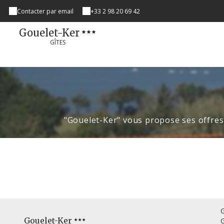
Contacter par email
+33 2 98 20 69 42
Gouelet-Ker
GÎTES
"Gouelet-Ker" vous propose ses offre
Gouelet-Ker
G